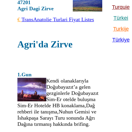
47201
Turquie
Agri Dagi Zirve
Türkei
€
TransAnatolie Turlari Fiyat Listes
Turkije
Türkiye
Agri'da Zirve
1.Gun
Kendi olanaklarıyla
Doğubayazıt’a gelen
gezginlerle Doğubayazıt
Sim-Er otelde buluşma
Sim-Er Hotelde HB konaklama,Dağ
rehberi ile tanışma,Nuhun Gemisi ve
İshakpaşa Sarayı Turu sonunda Ağrı
Dağına tırmanış hakkında brifing.