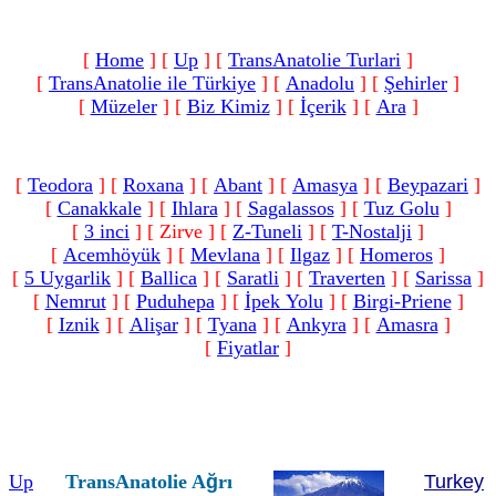
[
Home
]
[
Up
]
[
TransAnatolie Turlari
]
[
TransAnatolie ile Türkiye
]
[
Anadolu
]
[
Şehirler
]
[
Müzeler
]
[
Biz Kimiz
]
[
İçerik
]
[
Ara
]
[
Teodora
]
[
Roxana
]
[
Abant
]
[
Amasya
]
[
Beypazari
]
[
Canakkale
]
[
Ihlara
]
[
Sagalassos
]
[
Tuz Golu
]
[
3 inci
]
[ Zirve ]
[
Z-Tuneli
]
[
T-Nostalji
]
[
Acemhöyük
]
[
Mevlana
]
[
Ilgaz
]
[
Homeros
]
[
5 Uygarlik
]
[
Ballica
]
[
Saratli
]
[
Traverten
]
[
Sarissa
]
[
Nemrut
]
[
Puduhepa
]
[
İpek Yolu
]
[
Birgi-Priene
]
[
Iznik
]
[
Alişar
]
[
Tyana
]
[
Ankyra
]
[
Amasra
]
[
Fiyatlar
]
Up
TransAnatolie A
ğ
rı
Turkey