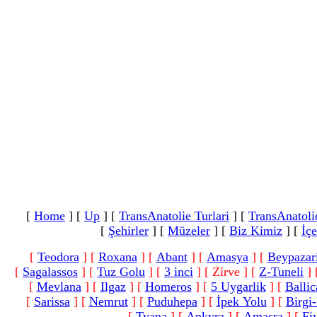
[
Home
]
[
Up
]
[
TransAnatolie Turlari
]
[
TransAnatoli
[
Şehirler
]
[
Müzeler
]
[
Biz Kimiz
]
[
İçe
[
Teodora
]
[
Roxana
]
[
Abant
]
[
Amasya
]
[
Beypazar
[
Sagalassos
]
[
Tuz Golu
]
[
3 inci
]
[ Zirve ]
[
Z-Tuneli
]
[
Mevlana
]
[
Ilgaz
]
[
Homeros
]
[
5 Uygarlik
]
[
Ballic
[
Sarissa
]
[
Nemrut
]
[
Puduhepa
]
[
İpek Yolu
]
[
Birgi-
[
Tyana
]
[
Ankyra
]
[
Amasra
]
[
Fiy