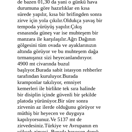
de bazen 01,30 da yani o günkü hava
durumuna göre hazırlıklar en kısa
sürede yapılır, kısa bir brifingden sonra
zirve için yola çıkılır.Oldukça yavaş bir
tempoda yürüyüş yapılır.Çıkış
esnasında güneş var ise muhteşem bir
manzara ile karşılaşılır.Ağrı Dağının
gölgesini tüm ovada ve ayaklarınızın
altında görüyor ve bu muhteşem dağa
tırmanışınız sizi heyecanlandırıyor.
4900 mt civarında buzul
başlıyor.Burada sabit istasyon rehberler
tarafından kuruluyor.Burada
kramponlar takılıyor, emniyet
kemerleri ile birlikte tek sıra halinde
bir disiplin içinde güvenli bir şekilde
platoda yürünüyor.Bir süre sonra
zirvenin az ilerde olduğunu görüyor ve
müthiş bir heyecen ve duyguya
kapılıyorsunuz.Ve 5137 mt de
zirvedesiniz.Türkiye ve Avrupanın en
yüksek zirvesi. Burada heyecen doruk