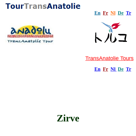
En
Fr
Nl
De
Tr
TransAnatolie Tours
En
Fr
Nl
De
Tr
Zirve