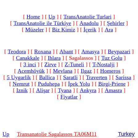
[
Home
]
[
Up
]
[
TransAnatolie Turlari
]
[
TransAnatolie ile Türkiye
]
[
Anadolu
]
[
Şehirler
]
[
Müzeler
]
[
Biz Kimiz
]
[
İçerik
]
[
Ara
]
[
Teodora
]
[
Roxana
]
[
Abant
]
[
Amasya
]
[
Beypazari
]
[
Canakkale
]
[
Ihlara
]
[ Sagalassos ]
[
Tuz Golu
]
[
3 inci
]
[
Zirve
]
[
Z-Tuneli
]
[
T-Nostalji
]
[
Acemhöyük
]
[
Mevlana
]
[
Ilgaz
]
[
Homeros
]
[
5 Uygarlik
]
[
Ballica
]
[
Saratli
]
[
Traverten
]
[
Sarissa
]
[
Nemrut
]
[
Puduhepa
]
[
İpek Yolu
]
[
Birgi-Priene
]
[
Iznik
]
[
Alişar
]
[
Tyana
]
[
Ankyra
]
[
Amasra
]
[
Fiyatlar
]
Up
Transanatolie Sagalassos TA06M11
Turkey