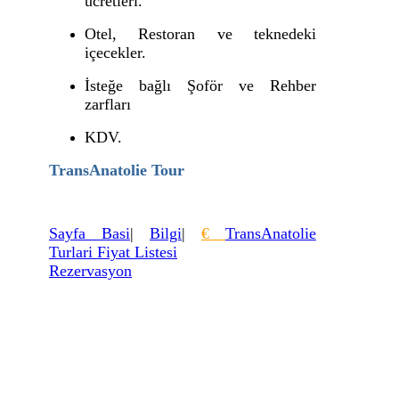
ücretleri.
Otel, Restoran ve teknedeki
içecekler.
İsteğe bağlı Şoför ve Rehber
zarfları
KDV.
TransAnatolie Tour
Sayfa Basi
|
Bilgi
|
€
TransAnatolie
Turlari Fiyat Listesi
Rezervasyon