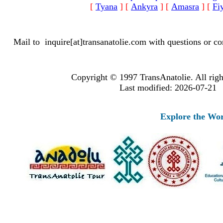
[
Tyana
]
[
Ankyra
]
[
Amasra
]
[
Fiy
Mail to
inquire[at]transanatolie.com
with questions or co
Copyright © 1997 TransAnatolie. All righ
Last modified: 2026-07-21
Explore the Worlds 