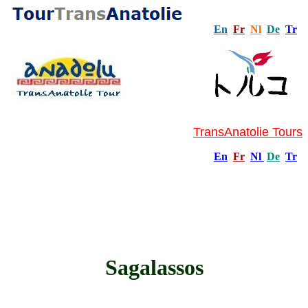
En
Fr
Nl
De
Tr
TransAnatolie Tours
En
Fr
Nl
De
Tr
Sagalassos