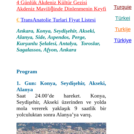
4 Günlük Akdeniz Kültür Gezisi
Turquie
Akdeniz Mavili
ğ
inde Dinlenmenin Keyfi
Türkei
€
TransAnatolie Turlari Fiyat Listesi
Turkije
Ankara, Konya, Seydişehir, Akseki,
Alanya, Side, Aspendos, Perge,
Türkiye
Kurşunlu Şelalesi, Antalya, Toroslar,
Sagalassos, Afyon, Ankara
Program
1. Gun: Konya, Seydişehir, Akseki,
Alanya
Saat 24.00’de hareket. Konya,
Seydişehir, Akseki üzerinden ve yolda
mola vererek yaklaşık 9 saatlik bir
yolculuktan sonra Alanya’ya varış.