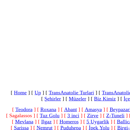
[
Home
]
[
Up
]
[
TransAnatolie Turlari
]
[
TransAnatoli
[
Şehirler
]
[
Müzeler
]
[
Biz Kimiz
]
[
İçe
[
Teodora
]
[
Roxana
]
[
Abant
]
[
Amasya
]
[
Beypazar
[ Sagalassos ]
[
Tuz Golu
]
[
3 inci
]
[
Zirve
]
[
Z-Tuneli
]
[
Mevlana
]
[
Ilgaz
]
[
Homeros
]
[
5 Uygarlik
]
[
Ballic
[
Sarissa
]
[
Nemrut
]
[
Puduhepa
]
[
İpek Yolu
]
[
Birgi-