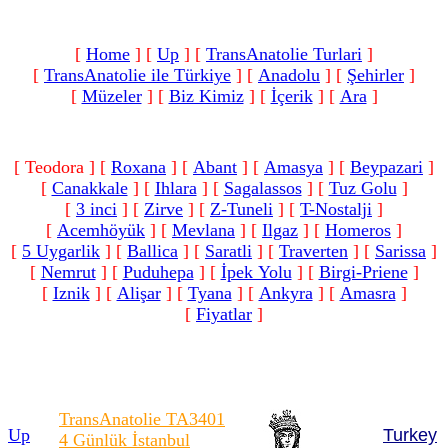
[
Home
]
[
Up
]
[
TransAnatolie Turlari
]
[
TransAnatolie ile Türkiye
]
[
Anadolu
]
[
Şehirler
]
[
Müzeler
]
[
Biz Kimiz
]
[
İçerik
]
[
Ara
]
[ Teodora ]
[
Roxana
]
[
Abant
]
[
Amasya
]
[
Beypazari
]
[
Canakkale
]
[
Ihlara
]
[
Sagalassos
]
[
Tuz Golu
]
[
3 inci
]
[
Zirve
]
[
Z-Tuneli
]
[
T-Nostalji
]
[
Acemhöyük
]
[
Mevlana
]
[
Ilgaz
]
[
Homeros
]
[
5 Uygarlik
]
[
Ballica
]
[
Saratli
]
[
Traverten
]
[
Sarissa
]
[
Nemrut
]
[
Puduhepa
]
[
İpek Yolu
]
[
Birgi-Priene
]
[
Iznik
]
[
Alişar
]
[
Tyana
]
[
Ankyra
]
[
Amasra
]
[
Fiyatlar
]
TransAnatolie TA340
1
Up
Turkey
4
Günlük İstanbul