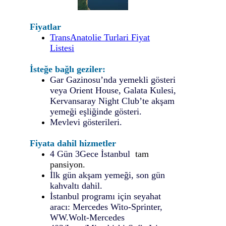
Fiyatlar
TransAnatolie Turlari Fiyat
Listesi
İsteğe bağlı geziler:
Gar Gazinosu’nda yemekli gösteri
veya Orient House, Galata Kulesi,
Kervansaray Night Club’te akşam
yemeği eşliğinde gösteri.
Mevlevi gösterileri
.
Fiyata dahil hizmetler
4
Gün
3
Gece İstanbul
tam
pansiyon.
İlk gün akşam yemeği, son gün
kahvaltı dahil.
İstanbul programı için seyahat
aracı: Mercedes Wito-Sprinter,
WW.Wolt-Mercedes