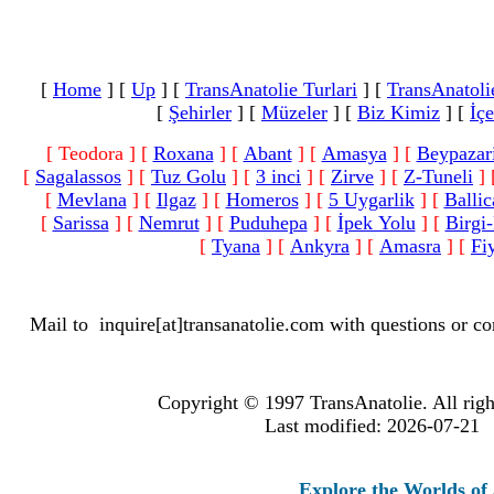
[
Home
]
[
Up
]
[
TransAnatolie Turlari
]
[
TransAnatoli
[
Şehirler
]
[
Müzeler
]
[
Biz Kimiz
]
[
İçe
[ Teodora ]
[
Roxana
]
[
Abant
]
[
Amasya
]
[
Beypazar
[
Sagalassos
]
[
Tuz Golu
]
[
3 inci
]
[
Zirve
]
[
Z-Tuneli
]
[
Mevlana
]
[
Ilgaz
]
[
Homeros
]
[
5 Uygarlik
]
[
Ballic
[
Sarissa
]
[
Nemrut
]
[
Puduhepa
]
[
İpek Yolu
]
[
Birgi-
[
Tyana
]
[
Ankyra
]
[
Amasra
]
[
Fiy
Mail to
inquire[at]transanatolie.com
with questions or co
Copyright © 1997 TransAnatolie. All righ
Last modified: 2026-07-21
Explore the Worlds of Anci