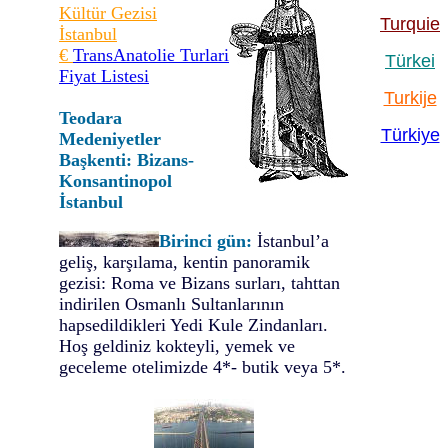
Kültür Gezisi
Turquie
İstanbul
€
TransAnatolie Turlari
Türkei
Fiyat Listesi
Turkije
Teodara
Türkiye
Medeniyetler
Başkenti:
Bizans-
Konsantinopol
İstanbul
Birinci gün:
İstanbul’a
geliş, karşılama, kentin panoramik
gezisi: Roma ve Bizans surları, tahttan
indirilen Osmanlı Sultanlarının
hapsedildikleri Yedi Kule Zindanları.
Hoş geldiniz kokteyli, yemek ve
geceleme otelimizde 4*- butik veya 5*.