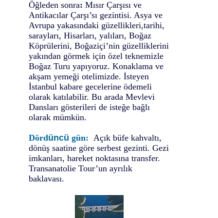
Öğleden sonra
:
Mısır Çarşısı ve
Antikacılar Çarşı’sı gezintisi. Asya ve
Avrupa yakasındaki güzellikleri,tarihi,
sarayları, Hisarları, yalıları, Boğaz
Köprülerini, Boğaziçi’nin güzelliklerini
yakından görmek için özel teknemizle
Boğaz Turu yapıyoruz. Konaklama ve
akşam yemeği otelimizde. İsteyen
İstanbul kabare gecelerine ödemeli
olarak katılabilir. Bu arada Mevlevi
Dansları gösterileri de isteğe bağlı
olarak mümkün.
Dörd
üncü
gün:
Açık büfe kahvaltı,
dönüş saatine göre serbest gezinti. Gezi
imkanları, hareket noktasına transfer.
Transanatolie Tour’un ayrılık
baklavası.