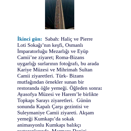
İkinci gün:
Sabah: Haliç ve Pierre
Loti Sokağı’nın keşfi, Osmanlı
İmparatorluğu Mezarlığı ve Eyüp
Camii’ne ziyaret; Roma-Bizans
uygarlığı surlarının fotoğrafı, bu arada
Kariye Müzesi
ve Mihrimah Sultan
Camii
ziyaret
leri
. Türk- Bizans
mutfağından örnekler sunan bir
restoranda öğle yemeği. Öğleden sonra
:
Ayasofya Müzesi ve Harem’le birlikte
Topkapı Sarayı ziyaretleri. Günün
sonunda Kapalı Çarşı gezintisi
ve
Suleymaniye Camii ziyareti
. Akşam
yemeği Kumkapı’da sokak
animasyonlu Kumkapı balıkçı