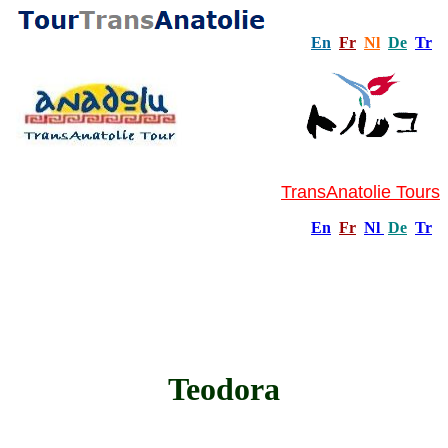
En
Fr
Nl
De
Tr
TransAnatolie Tours
En
Fr
Nl
De
Tr
Teodora