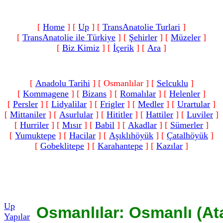
[
Home
]
[
Up
]
[
TransAnatolie Turlari
]
[
TransAnatolie ile Türkiye
]
[
Şehirler
]
[
Müzeler
]
[
Biz Kimiz
]
[
İçerik
]
[
Ara
]
[
Anadolu Tarihi
]
[ Osmanlılar ]
[
Selcuklu
]
[
Kommagene
]
[
Bizans
]
[
Romalılar‎
]
[
Helenler
]
[
Persler
]
[
Lidyalilar
]
[
Frigler
]
[
Medler
]
[
Urartular
]
[
Mittaniler
]
[
Asurlular
]
[
Hititler
]
[
Hattiler
]
[
Luviler
]
[
Hurriler
]
[
Mısır
]
[
Babil
]
[
Akadlar
]
[
Sümerler
]
[
Yumuktepe
]
[
Hacilar
]
[
Aşıklıhöyük
]
[
Çatalhöyük
]
[
Gobeklitepe
]
[
Karahantepe
]
[
Kazılar
]
Up
Osmanlılar: Osmanlı (A
Yapılar