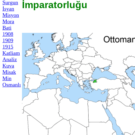
Surgun
İmparatorluğu
İsyan
Misyon
Mora
Bati
1908
1909
1915
Katliam
Analiz
Kuva
Misak
Min
Osmanlı