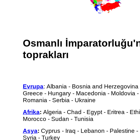
Osmanlı İmparatorluğu'
toprakları
Evrupa
:
Albania
-
Bosnia and Herzegovina
Greece
-
Hungary
-
Macedonia
-
Moldovia
Romania
-
Serbia
-
Ukraine
Afrika
:
Algeria
-
Chad
-
Egypt
-
Eritrea
-
Eth
Morocco
-
Sudan
-
Tunisia
Asya
:
Cyprus
-
Iraq
-
Lebanon
-
Palestine
-
Syria
-
Turkey