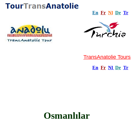
En
Fr
Nl
De
Tr
TransAnatolie Tours
En
Fr
Nl
De
Tr
Osmanlılar