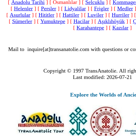
[
Anadolu Tarihi
]
[ Osmanlılar ]
[
Selcuklu
]
[
Kommage
[
Helenler
]
[
Persler
]
[
Lidyalilar
]
[
Frigler
]
[
Medler
[
Asurlular
]
[
Hititler
]
[
Hattiler
]
[
Luviler
]
[
Hurriler
]
[
Sümerler
]
[
Yumuktepe
]
[
Hacilar
]
[
Aşıklıhöyük
]
[
Ç
[
Karahantepe
]
[
Kazılar
]
Mail to
inquire[at]transanatolie.com
with questions or co
Copyright © 1997 TransAnatolie. All righ
Last modified: 2026-07-21
Explore the Worlds of Ancient Ana