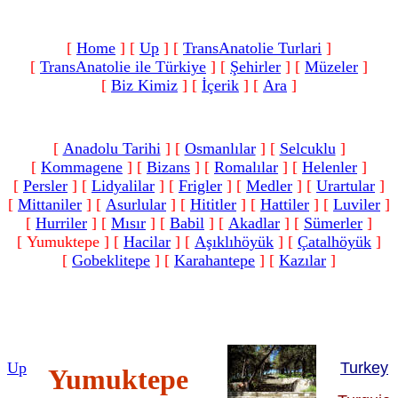
[
Home
]
[
Up
]
[
TransAnatolie Turlari
]
[
TransAnatolie ile Türkiye
]
[
Şehirler
]
[
Müzeler
]
[
Biz Kimiz
]
[
İçerik
]
[
Ara
]
[
Anadolu Tarihi
]
[
Osmanlılar
]
[
Selcuklu
]
[
Kommagene
]
[
Bizans
]
[
Romalılar‎
]
[
Helenler
]
[
Persler
]
[
Lidyalilar
]
[
Frigler
]
[
Medler
]
[
Urartular
]
[
Mittaniler
]
[
Asurlular
]
[
Hititler
]
[
Hattiler
]
[
Luviler
]
[
Hurriler
]
[
Mısır
]
[
Babil
]
[
Akadlar
]
[
Sümerler
]
[ Yumuktepe ]
[
Hacilar
]
[
Aşıklıhöyük
]
[
Çatalhöyük
]
[
Gobeklitepe
]
[
Karahantepe
]
[
Kazılar
]
Up
Turkey
Yumuktepe