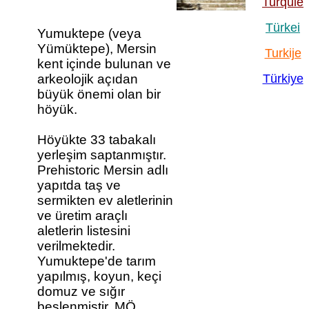
Turquie
Türkei
Yumuktepe (veya
Yümüktepe), Mersin
Turkije
kent içinde bulunan ve
arkeolojik açıdan
Türkiye
büyük önemi olan bir
höyük.
Höyükte 33 tabakalı
yerleşim saptanmıştır.
Prehistoric Mersin adlı
yapıtda taş ve
sermikten ev aletlerinin
ve üretim araçlı
aletlerin listesini
verilmektedir.
Yumuktepe'de tarım
yapılmış, koyun, keçi
domuz ve sığır
beslenmiştir. MÖ