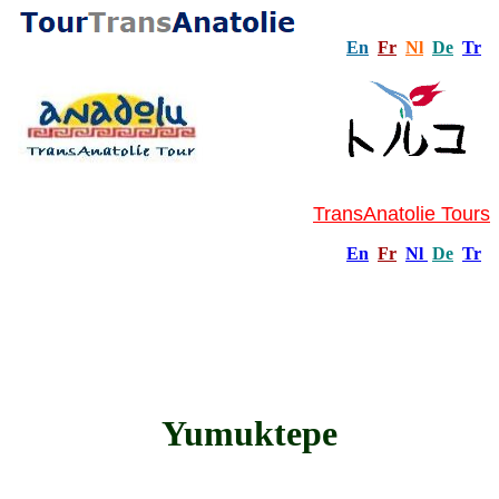
En
Fr
Nl
De
Tr
TransAnatolie Tours
En
Fr
Nl
De
Tr
Yumuktepe