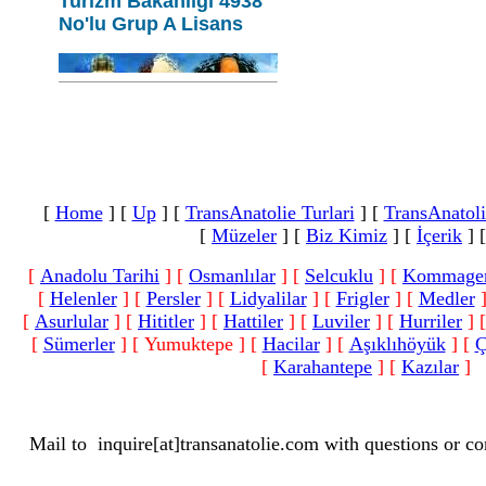
Turizm Bakanlığı 4938
No'lu Grup A Lisans
[
Home
]
[
Up
]
[
TransAnatolie Turlari
]
[
TransAnatoli
[
Müzeler
]
[
Biz Kimiz
]
[
İçerik
]
[
Anadolu Tarihi
]
[
Osmanlılar
]
[
Selcuklu
]
[
Kommage
[
Helenler
]
[
Persler
]
[
Lidyalilar
]
[
Frigler
]
[
Medler
[
Asurlular
]
[
Hititler
]
[
Hattiler
]
[
Luviler
]
[
Hurriler
]
[
Sümerler
]
[ Yumuktepe ]
[
Hacilar
]
[
Aşıklıhöyük
]
[
Ç
[
Karahantepe
]
[
Kazılar
]
Mail to
inquire[at]transanatolie.com
with questions or co