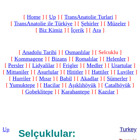
[
Home
]
[
Up
]
[
TransAnatolie Turlari
]
[
TransAnatolie ile Türkiye
]
[
Şehirler
]
[
Müzeler
]
[
Biz Kimiz
]
[
İçerik
]
[
Ara
]
[
Anadolu Tarihi
]
[
Osmanlılar
]
[ Selcuklu ]
[
Kommagene
]
[
Bizans
]
[
Romalılar‎
]
[
Helenler
]
[
Persler
]
[
Lidyalilar
]
[
Frigler
]
[
Medler
]
[
Urartular
]
[
Mittaniler
]
[
Asurlular
]
[
Hititler
]
[
Hattiler
]
[
Luviler
]
[
Hurriler
]
[
Mısır
]
[
Babil
]
[
Akadlar
]
[
Sümerler
]
[
Yumuktepe
]
[
Hacilar
]
[
Aşıklıhöyük
]
[
Çatalhöyük
]
[
Gobeklitepe
]
[
Karahantepe
]
[
Kazılar
]
Up
Turkey
Selçuklular: