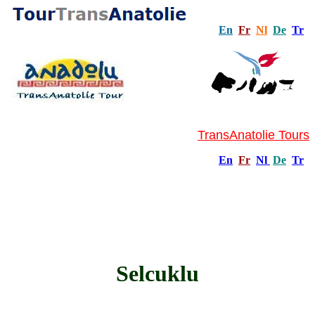
En
Fr
Nl
De
Tr
TransAnatolie Tours
En
Fr
Nl
De
Tr
Selcuklu