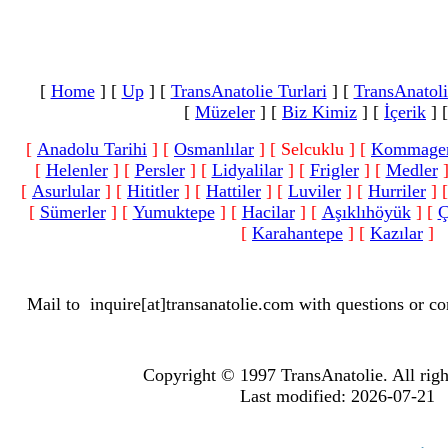
[
Home
]
[
Up
]
[
TransAnatolie Turlari
]
[
TransAnatoli
[
Müzeler
]
[
Biz Kimiz
]
[
İçerik
]
[
Anadolu Tarihi
]
[
Osmanlılar
]
[ Selcuklu ]
[
Kommage
[
Helenler
]
[
Persler
]
[
Lidyalilar
]
[
Frigler
]
[
Medler
[
Asurlular
]
[
Hititler
]
[
Hattiler
]
[
Luviler
]
[
Hurriler
]
[
Sümerler
]
[
Yumuktepe
]
[
Hacilar
]
[
Aşıklıhöyük
]
[
Ç
[
Karahantepe
]
[
Kazılar
]
Mail to
inquire[at]transanatolie.com
with questions or co
Copyright © 1997 TransAnatolie. All righ
Last modified: 2026-07-21