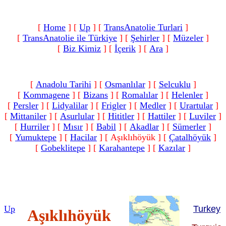
[
Home
]
[
Up
]
[
TransAnatolie Turlari
]
[
TransAnatolie ile Türkiye
]
[
Şehirler
]
[
Müzeler
]
[
Biz Kimiz
]
[
İçerik
]
[
Ara
]
[
Anadolu Tarihi
]
[
Osmanlılar
]
[
Selcuklu
]
[
Kommagene
]
[
Bizans
]
[
Romalılar‎
]
[
Helenler
]
[
Persler
]
[
Lidyalilar
]
[
Frigler
]
[
Medler
]
[
Urartular
]
[
Mittaniler
]
[
Asurlular
]
[
Hititler
]
[
Hattiler
]
[
Luviler
]
[
Hurriler
]
[
Mısır
]
[
Babil
]
[
Akadlar
]
[
Sümerler
]
[
Yumuktepe
]
[
Hacilar
]
[ Aşıklıhöyük ]
[
Çatalhöyük
]
[
Gobeklitepe
]
[
Karahantepe
]
[
Kazılar
]
Up
Turkey
Aşıklıhöyük