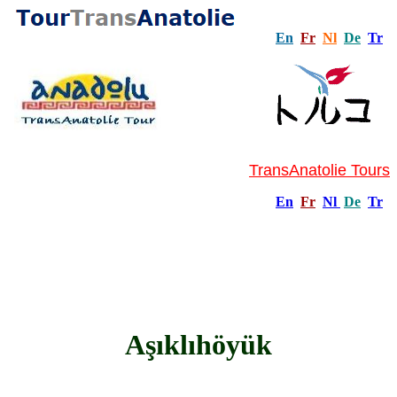
En
Fr
Nl
De
Tr
TransAnatolie Tours
En
Fr
Nl
De
Tr
Aşıklıhöyük