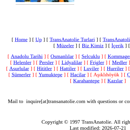
[
Home
]
[
Up
]
[
TransAnatolie Turlari
]
[
TransAnatoli
[
Müzeler
]
[
Biz Kimiz
]
[
İçerik
]
[
Anadolu Tarihi
]
[
Osmanlılar
]
[
Selcuklu
]
[
Kommage
[
Helenler
]
[
Persler
]
[
Lidyalilar
]
[
Frigler
]
[
Medler
[
Asurlular
]
[
Hititler
]
[
Hattiler
]
[
Luviler
]
[
Hurriler
]
[
Sümerler
]
[
Yumuktepe
]
[
Hacilar
]
[ Aşıklıhöyük ]
[
Ç
[
Karahantepe
]
[
Kazılar
]
Mail to
inquire[at]transanatolie.com
with questions or co
Copyright © 1997 TransAnatolie. All righ
Last modified: 2026-07-21