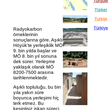
Turquie
Türkei
Turkije
Türkiye
Radyokarbon
örneklerinin
sonuçlarına göre, Aşıklı
Höyük’te yerleşiklik MÖ
9. bin yılda başlar ve
MÖ 8. bin yıl sonuna
dek sürer. Yerleşme
yaklaşık olarak MÖ
8200-7500 arasına
tarihlenmektedir.
Aşıklı topluluğu, bu bin
yıla yakın süre
boyunca yerleşimi hiç
terk etmez. Bu
kesintisiz iskan süreci,