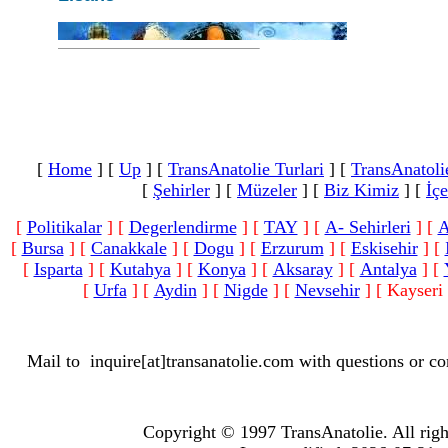
[
Home
]
[
Up
]
[
TransAnatolie Turlari
]
[
TransAnatoli
[
Şehirler
]
[
Müzeler
]
[
Biz Kimiz
]
[
İçe
[
Politikalar
]
[
Degerlendirme
]
[
TAY
]
[
A- Sehirleri
]
[
A
[
Bursa
]
[
Canakkale
]
[
Dogu
]
[
Erzurum
]
[
Eskisehir
]
[
[
Isparta
]
[
Kutahya
]
[
Konya
]
[
Aksaray
]
[
Antalya
]
[
[
Urfa
]
[
Aydin
]
[
Nigde
]
[
Nevsehir
]
[ Kayseri 
Mail to
inquire[at]transanatolie.com
with questions or co
Copyright © 1997 TransAnatolie. All righ