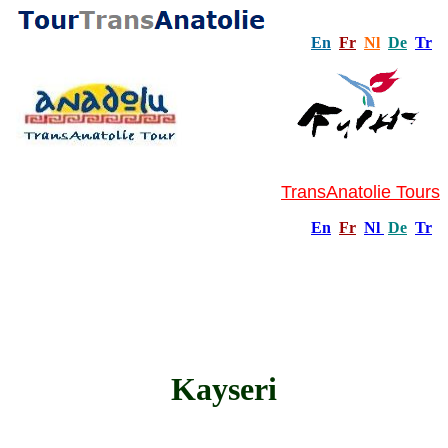
En
Fr
Nl
De
Tr
TransAnatolie Tours
En
Fr
Nl
De
Tr
Kayseri