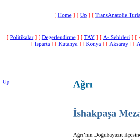
[
Home
]
[
Up
]
[
TransAnatolie Turla
[
Politikalar
]
[
Degerlendirme
]
[
TAY
]
[
A- Sehirleri
]
[ 
[
Isparta
]
[
Kutahya
]
[
Konya
]
[
Aksaray
]
[
A
Up
Ağrı
İshakpaşa Meza
Ağrı’nın Doğubayazıt ilçesin