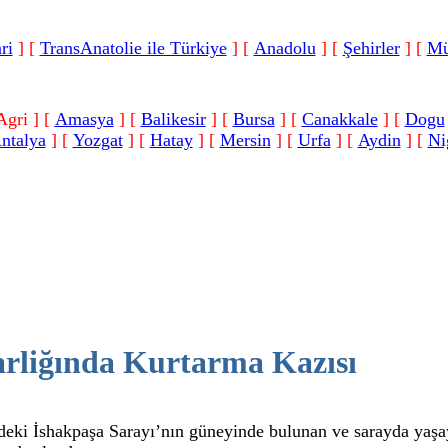
ri
]
[
TransAnatolie ile Türkiye
]
[
Anadolu
]
[
Şehirler
]
[
Mü
Agri ]
[
Amasya
]
[
Balikesir
]
[
Bursa
]
[
Canakkale
]
[
Dogu
ntalya
]
[
Yozgat
]
[
Hatay
]
[
Mersin
]
[
Urfa
]
[
Aydin
]
[
Ni
rliğında Kurtarma Kazısı
deki İshakpaşa Sarayı’nın güneyinde bulunan ve sarayda yaşay