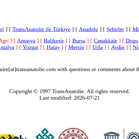
ri
]
[
TransAnatolie ile Türkiye
]
[
Anadolu
]
[
Şehirler
]
[
Mü
Agri ]
[
Amasya
]
[
Balikesir
]
[
Bursa
]
[
Canakkale
]
[
Dogu
ntalya
]
[
Yozgat
]
[
Hatay
]
[
Mersin
]
[
Urfa
]
[
Aydin
]
[
Ni
uire[at]transanatolie.com
with questions or comments about th
Copyright © 1997 TransAnatolie. All rights reserved.
Last modified: 2026-07-21