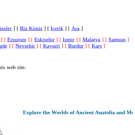
zeler
]
[
Biz Kimiz
]
[
İçerik
]
[
Ara
]
]
[
Erzurum
]
[
Eskisehir
]
[
Izmir
]
[
Malatya
]
[
Samsun
]
gde
]
[
Nevsehir
]
[
Kayseri
]
[
Burdur
]
[
Kars
]
is web site.
Explore the Worlds of Ancient Anatolia and Modern 