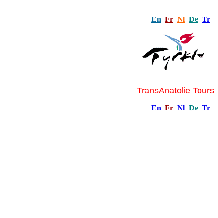
En
Fr
Nl
De
Tr
TransAnatolie Tours
En
Fr
Nl
De
Tr