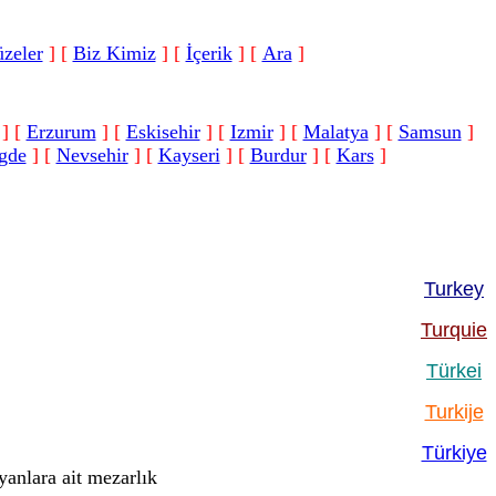
zeler
]
[
Biz Kimiz
]
[
İçerik
]
[
Ara
]
]
[
Erzurum
]
[
Eskisehir
]
[
Izmir
]
[
Malatya
]
[
Samsun
]
gde
]
[
Nevsehir
]
[
Kayseri
]
[
Burdur
]
[
Kars
]
Turkey
Turquie
Türkei
Turkije
Türkiye
anlara ait mezarlık