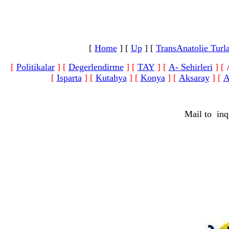
[
Home
]
[
Up
]
[
TransAnatolie Turla
[
Politikalar
]
[
Degerlendirme
]
[
TAY
]
[
A- Sehirleri
]
[ 
[
Isparta
]
[
Kutahya
]
[
Konya
]
[
Aksaray
]
[
A
Mail to
inq