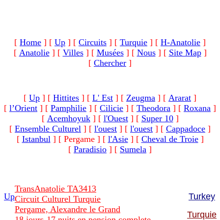
[
Home
]
[
Up
]
[
Circuits
]
[
Turquie
]
[
H-Anatolie
]
[
Anatolie
]
[
Villes
]
[
Musées
]
[
Nous
]
[
Site Map
]
[
Chercher
]
[
Up
]
[
Hittites
]
[
L' Est
]
[
Zeugma
]
[
Ararat
]
[
l’Orient
]
[
Pamphilie
]
[
Cilicie
]
[
Theodora
]
[
Roxana
]
[
Acemhoyuk
]
[
l'Ouest
]
[
Super 10
]
[
Ensemble Culturel
]
[
l'ouest
]
[
l'ouest
]
[
Cappadoce
]
[
Istanbul
]
[ Pergame ]
[
l'Asie
]
[
Cheval de Troie
]
[
Paradisio
]
[
Sumela
]
TransAnatolie TA3413
Up
Turkey
Circuit Culturel Turquie
Pergame, Alexandre le Grand
Turquie
18 jours-17 nuits en pension complete