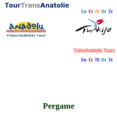
En
Fr
Nl
De
Tr
TransAnatolie Tours
En
Fr
Nl
De
Tr
Pergame