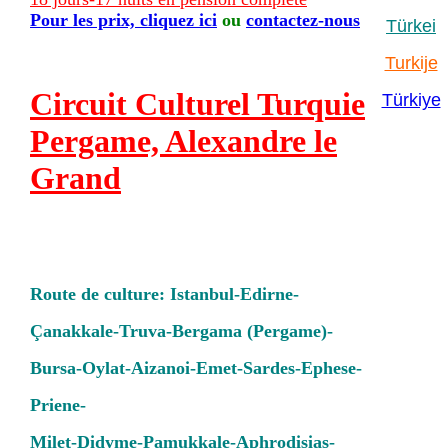
Pour les prix, cliquez ici
ou
contactez-nous
Türkei
Turkije
Circuit Culturel Turquie
Türkiye
Pergame, Alexandre le
Grand
Route de culture: Istanbul-Edirne-
Çanakkale-Truva-Bergama (Pergame)-
Bursa-Oylat-Aizanoi-Emet-Sardes-Ephese-
Priene-
Milet-Didyme-Pamukkale-Aphrodisias-