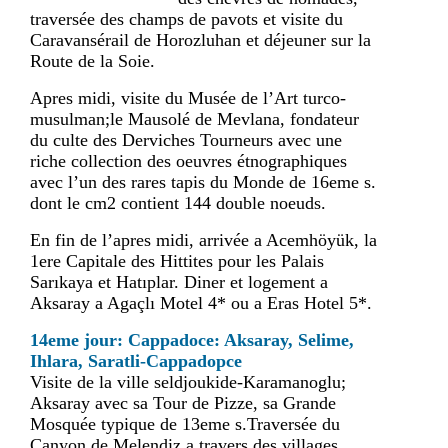
traversée des champs de pavots et visite du
Caravansérail de Horozluhan et déjeuner sur la
Route de la Soie.
Apres midi, visite du Musée de l’Art turco-
musulman;le Mausolé de Mevlana, fondateur
du culte des Derviches Tourneurs avec une
riche collection des oeuvres étnographiques
avec l’un des rares tapis du Monde de 16eme s.
dont le cm2 contient 144 double noeuds.
En fin de l’apres midi, arrivée a Acemhöyük, la
1ere Capitale des Hittites pour les Palais
Sarıkaya et Hatıplar. Diner et logement a
Aksaray a Agaçlı Motel 4* ou a Eras Hotel 5*.
14eme jour: Cappadoce: Aksaray, Selime,
Ihlara, Saratli-Cappadopce
Visite de la ville seldjoukide-Karamanoglu;
Aksaray avec sa Tour de Pizze, sa Grande
Mosquée typique de 13eme s.Traversée du
Canyon de Melendiz a travers des villages