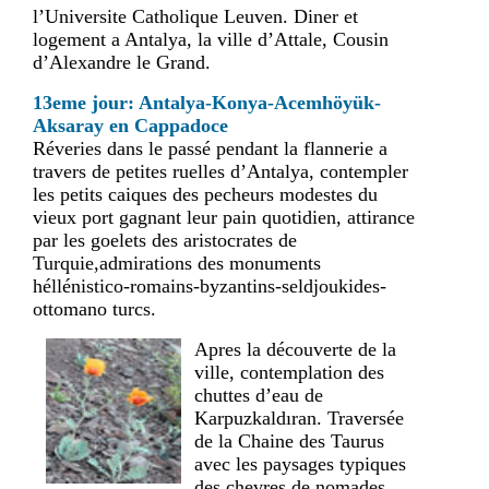
l’Universite Catholique Leuven. Diner et
logement a Antalya, la ville d’Attale, Cousin
d’Alexandre le Grand.
13eme jour: Antalya-Konya-Acemhöyük-
Aksaray en Cappadoce
Réveries dans le passé pendant la flannerie a
travers de petites ruelles d’Antalya, contempler
les petits caiques des pecheurs modestes du
vieux port gagnant leur pain quotidien, attirance
par les goelets des aristocrates de
Turquie,admirations des monuments
héllénistico-romains-byzantins-seldjoukides-
ottomano turcs.
Apres la découverte de la
ville, contemplation des
chuttes d’eau de
Karpuzkaldıran. Traversée
de la Chaine des Taurus
avec les paysages typiques
des chevres de nomades,