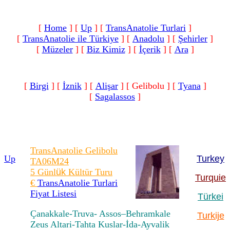
[
Home
]
[
Up
]
[
TransAnatolie Turlari
]
[
TransAnatolie ile Türkiye
]
[
Anadolu
]
[
Şehirler
]
[
Müzeler
]
[
Biz Kimiz
]
[
İçerik
]
[
Ara
]
[
Birgi
]
[
İznik
]
[
Alişar
]
[ Gelibolu ]
[
Tyana
]
[
Sagalassos
]
TransAnatolie Gelibolu
Up
Turkey
TA06M24
5 Günl
ük
Kültür Turu
Turquie
€
TransAnatolie Turlari
Fiyat Listesi
Türkei
Çanakkale-Truva- Assos–Behramkale
Turkije
Zeus Altari-Tahta Kuslar-İda-Ayvalik