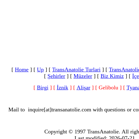
[
Home
]
[
Up
]
[
TransAnatolie Turlari
]
[
TransAnatoli
[
Şehirler
]
[
Müzeler
]
[
Biz Kimiz
]
[
İçe
[
Birgi
]
[
İznik
]
[
Alişar
]
[ Gelibolu ]
[
Tyan
Mail to
inquire[at]transanatolie.com
with questions or co
Copyright © 1997 TransAnatolie. All righ
Last modified: 2026-07-21