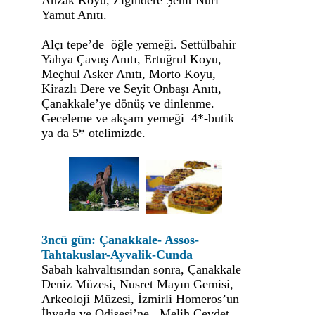
Anzak Koyu, Zığındere Şehit Nuri
Yamut Anıtı.
Alçı tepe’de öğle yemeği. Settülbahir
Yahya Çavuş Anıtı, Ertuğrul Koyu,
Meçhul Asker Anıtı, Morto Koyu,
Kirazlı Dere ve Seyit Onbaşı Anıtı,
Çanakkale’ye dönüş ve dinlenme.
Geceleme ve akşam yemeği 4*-butik
ya da 5* otelimizde.
3ncü gün: Çanakkale- Assos-
Tahtakuslar-Ayvalik-Cunda
Sabah kahvaltısından sonra, Çanakkale
Deniz Müzesi, Nusret Mayın Gemisi,
Arkeoloji Müzesi, İzmirli Homeros’un
İhyada ve Odisesi’ne , Melih Cevdet