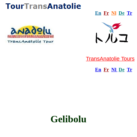
En
Fr
Nl
De
Tr
TransAnatolie Tours
En
Fr
Nl
De
Tr
Gelibolu