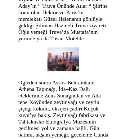
Aday’ın “ Truva Önünde Atlar “ Şiirine
konu olan Hektor ve Paris’in
memleketi Güzel Helenanın gönlüyle
geldiği Şiliman Hazineli Truva ziyareti.
Öğle yemeği Truva’da Mustafa’nın
yerinde ya da Tusan Motelde.
Öğleden sonra Assos-Behramkale
Athena Tapınağı, İda–Kaz Dağı
eteklerinde Zeus Sunağından ve Ada
tepe Köyünden zeytinyağı ve zeytin
çiçeği kokulu, oksijen çadırı Küçük
kuyu’ya bakış. Zeytinyağı fabrikası ve
Tahtakuslar Etnografya Müzesinin
gezilmesi yol ve zamana bağlı. Gün
batımı, akşam yemeği, geceleme Cunda