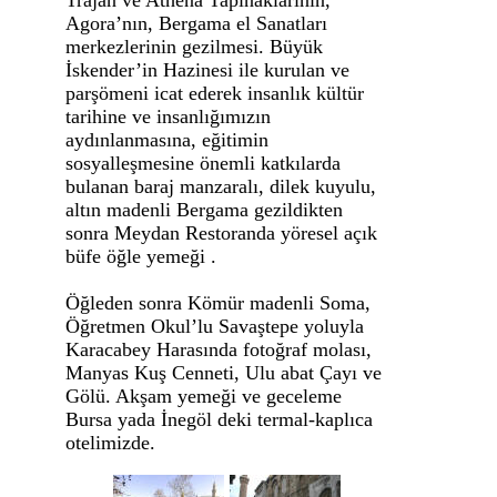
Trajan ve Athena Tapınaklarının,
Agora’nın, Bergama el Sanatları
merkezlerinin gezilmesi. Büyük
İskender’in Hazinesi ile kurulan ve
parşömeni icat ederek insanlık kültür
tarihine ve insanlığımızın
aydınlanmasına, eğitimin
sosyalleşmesine önemli katkılarda
bulanan baraj manzaralı, dilek kuyulu,
altın madenli Bergama gezildikten
sonra Meydan Restoranda yöresel açık
büfe öğle yemeği .
Öğleden sonra Kömür madenli Soma,
Öğretmen Okul’lu Savaştepe yoluyla
Karacabey Harasında fotoğraf molası,
Manyas Kuş Cenneti, Ulu abat Çayı ve
Gölü. Akşam yemeği ve geceleme
Bursa yada İnegöl deki termal-kaplıca
otelimizde.