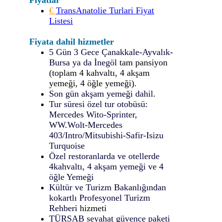
Fiyatlar
€
TransAnatolie Turlari Fiyat
Listesi
Fiyata dahil hizmetler
5 Gün 3 Gece Çanakkale-Ayvalık-
Bursa ya da İnegöl
tam pansiyon
(toplam 4 kahvaltı, 4 akşam
yemeği, 4 öğle yemeği).
Son gün akşam yemeği dahil.
Tur süresi özel tur otobüsü:
Mercedes Wito-Sprinter,
WW.Wolt-Mercedes
403/Intro/Mitsubishi-Safir-Isizu
Turquoise
Özel restoranlarda ve otellerde
4kahvaltı, 4 akşam yemeği ve 4
öğle Yemeği
Kültür ve Turizm Bakanlığından
kokartlı Profesyonel Turizm
Rehberi
hizmeti
TÜRSAB seyahat güvence paketi