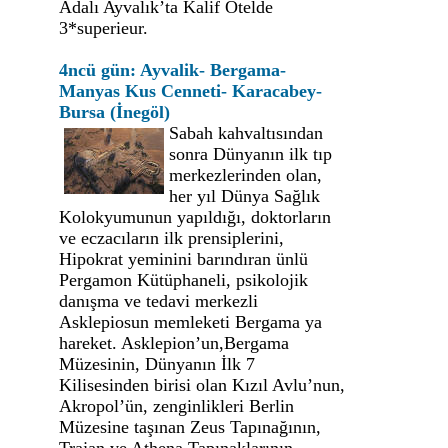
Adalı Ayvalık’ta Kalif Otelde
3*superieur.
4ncü gün: Ayvalik- Bergama-
Manyas Kus Cenneti- Karacabey-
Bursa (İnegöl)
Sabah kahvaltısından
sonra Dünyanın ilk tıp
merkezlerinden olan,
her yıl Dünya Sağlık
Kolokyumunun yapıldığı, doktorların
ve eczacıların ilk prensiplerini,
Hipokrat yeminini barındıran ünlü
Pergamon Kütüphaneli, psikolojik
danışma ve tedavi merkezli
Asklepiosun memleketi Bergama ya
hareket. Asklepion’un,Bergama
Müzesinin, Dünyanın İlk 7
Kilisesinden birisi olan Kızıl Avlu’nun,
Akropol’ün, zenginlikleri Berlin
Müzesine taşınan Zeus Tapınağının,