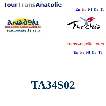
En
Fr
Nl
De
Tr
TransAnatolie Tours
En
Fr
Nl
De
Tr
TA34S02