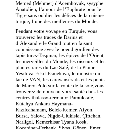
Memed (Mehmet) d'Acemhoyuk, sysyphe
Anatolien, l’amour de l’Euphrate pour le
Tigre sans oublier les délices de la cuisine
turque, l’une des meilleures du Monde.
Pendant votre voyage en Turquie, vous
trouverez les traces de Darius et
d’Alexandre le Grand tout en faisant
connaissance avec le noeud gordien des
tapis turcs-Taspinar, les épices de l’Orient,
les merveilles du Monde, les oiseaux et les
plantes rares du Lac Salé, de la Plaine
Yesilova-Eskil-Esmekaya, le monstre du
lac de VAN, les caravansérails et les ponts
de Marco-Polo sur la route de la soie,vous
trouverez de nouveau votre santé dans les
centres thalasso-termaux: Pamukkale,
Kütahya,Ankara Haymana-
Kızılcahamam, Belek-Kemer, Afyon,
Bursa, Yalova, Nigde-Ulukisla, Çiftehan,
Narligol, Kemerhisar Tyana Kosk,
Kocapinar-Ferhenk, Sivas, Gönen, Emet,