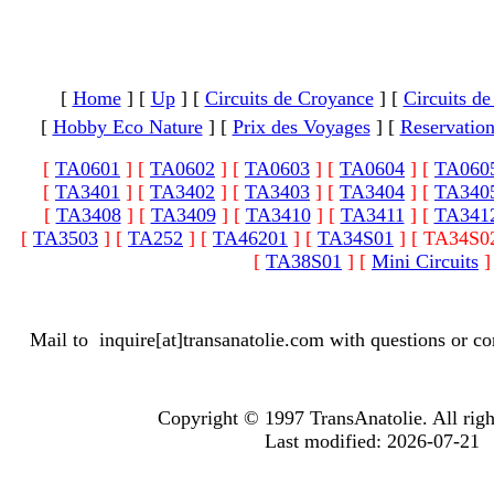
[
Home
]
[
Up
]
[
Circuits de Croyance
]
[
Circuits de
[
Hobby Eco Nature
]
[
Prix des Voyages
]
[
Reservatio
[
TA0601
]
[
TA0602
]
[
TA0603
]
[
TA0604
]
[
TA060
[
TA3401
]
[
TA3402
]
[
TA3403
]
[
TA3404
]
[
TA340
[
TA3408
]
[
TA3409
]
[
TA3410
]
[
TA3411
]
[
TA341
[
TA3503
]
[
TA252
]
[
TA46201
]
[
TA34S01
]
[ TA34S02
[
TA38S01
]
[
Mini Circuits
]
Mail to
inquire[at]transanatolie.com
with questions or co
Copyright © 1997 TransAnatolie. All righ
Last modified: 2026-07-21