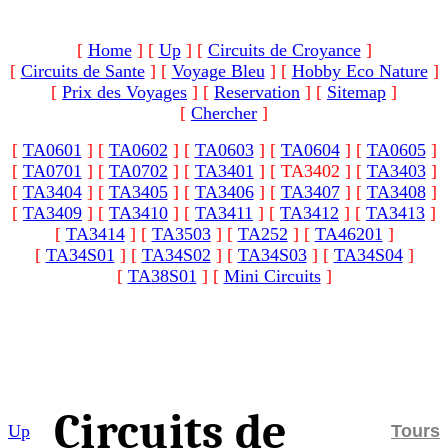
[
Home
]
[
Up
]
[
Circuits de Croyance
]
[
Circuits de Sante
]
[
Voyage Bleu
]
[
Hobby Eco Nature
]
[
Prix des Voyages
]
[
Reservation
]
[
Sitemap
]
[
Chercher
]
[
TA0601
]
[
TA0602
]
[
TA0603
]
[
TA0604
]
[
TA0605
]
[
TA0701
]
[
TA0702
]
[
TA3401
]
[ TA3402 ]
[
TA3403
]
[
TA3404
]
[
TA3405
]
[
TA3406
]
[
TA3407
]
[
TA3408
]
[
TA3409
]
[
TA3410
]
[
TA3411
]
[
TA3412
]
[
TA3413
]
[
TA3414
]
[
TA3503
]
[
TA252
]
[
TA46201
]
[
TA34S01
]
[
TA34S02
]
[
TA34S03
]
[
TA34S04
]
[
TA38S01
]
[
Mini Circuits
]
Circuits de
Up
Tours