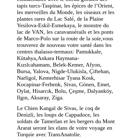
tapis turcs-Taspinar, les épices de l’Orient,
les merveilles du Monde, les oiseaux et les
plantes rares du Lac Salé, de la Plaine
Yesilova-Eskil-Esmekaya, le monstre du
lac de VAN, les caravansérails et les ponts
de Marco-Polo sur la route de la soie,vous
trouverez de nouveau votre santé dans les
centres thalasso-termaux: Pamukkale,
Kütahya,Ankara Haymana-
Kızılcahamam, Belek-Kemer, Afyon,
Bursa, Yalova, Nigde-Ulukisla, Çiftehan,
Narligol, Kemerhisar Tyana Kosk,
Kocapinar-Ferhenk, Sivas, Gönen, Emet,
Oylat, Hisarcık, Bolu, Çeşme, Dalyanköy,
Ilgın, Aksaray, Ziga.
Le Chien Kangal de Sivas, le coq de
Denizli, les loups de Cappadoce, les
soldats de Tamerlan et les bergers du Mont
Ararat seront les elans de votre voyage en
Turquie avec TransAnatolie.