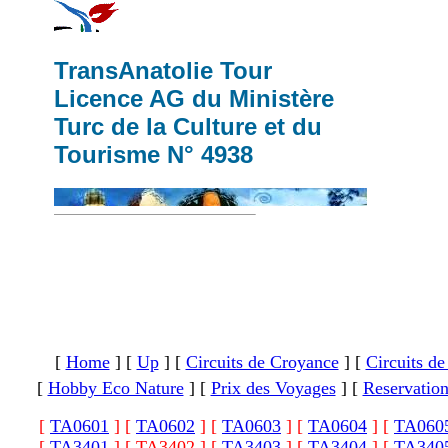
TransAnatolie Tour
Licence AG du Ministère
Turc de la Culture et du
Tourisme N° 4938
[
Home
]
[
Up
]
[
Circuits de Croyance
]
[
Circuits de
[
Hobby Eco Nature
]
[
Prix des Voyages
]
[
Reservatio
[
TA0601
]
[
TA0602
]
[
TA0603
]
[
TA0604
]
[
TA060
[
TA3401
]
[ TA3402 ]
[
TA3403
]
[
TA3404
]
[
TA340