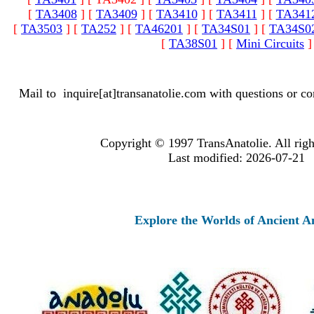
[
TA3408
]
[
TA3409
]
[
TA3410
]
[
TA3411
]
[
TA341
[
TA3503
]
[
TA252
]
[
TA46201
]
[
TA34S01
]
[
TA34S0
[
TA38S01
]
[
Mini Circuits
]
Mail to
inquire[at]transanatolie.com
with questions or co
Copyright © 1997 TransAnatolie. All righ
Last modified: 2026-07-21
Explore the Worlds of Ancient Anatolia a