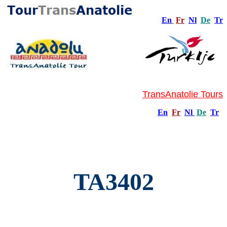
En
Fr
Nl
De
Tr
TransAnatolie Tours
En
Fr
Nl
De
Tr
TA3402