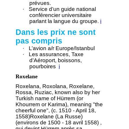
prévues.
·
Service d’un guide national
conférencier universitaire
parlant la langue du groupe.
i
Dans les prix ne sont
pas compris
·
L’avion a/r Europe/Istanbul
·
Les assurances, Taxe
d’Aéroport, boissons,
pourboires
i
Roxelane
Roxelana, Roxolana, Roxelane,
Rossa, Ruziac, known also by her
Turkish name of Hürrem (or
Khourrem or Karima), meaning "the
cheerful one", (c. 1510 - April 18,
1558)Roxelane (La Russe)
(environs de 1500 - 18 avril 1558) ,
qui devint Hürrem après sa