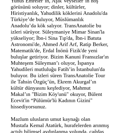
Yunus Emreler’in, Aşık Veyseller’in hoş
görüsünü soluyor; dinler, kültürler,
Hiristiyanlık, Yahudilik köklerini Anadolu'da
Türkiye’de buluyor, Müslümanlık
Anadolu’da kök salıyor. TransAnatolie bu
izleri sürüyor. Süleymaniye Mimar Sinan'la
yükseliyor; İbn-i Sina Tıp'da, İbn-i Batuta
Astronomi'de, Ahmed Arif Arf, Ratip Berker,
Matematik'de, Erdal İnönü Fizik'de yeni
buluşlar getiriyor. Bizim Kanuni Fransızlar'ın
Muhteşem Süleyman’ı oluyor, İspanya
Yahudileri mutluluğu Fatih’in İstanbulun'da
buluyor. Bu izleri süren TransAnatolie Tour
ile Tahsin Özgüç’ün, Ekrem Akurgal’ın
kültür dünyasını keşfediyor, Mahmut
Makal’ın "Bizim Köy'unü" okuyor, Bülent
Ecevit'in “Pülümür'lü Kadının Gizini"
hissediyorsunuz.
Mazlum ulusların umut kaynağı olan
Mustafa Kemal Atatürk, hurafelerden arınmış
açtığı bilimsel aydınlanma yolunda, çağdaş