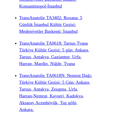
Konsantinopol-İstanbul
TransAnatolie TA3402: Roxana: 5
Günlük İstanbul Kültür Gezisi:
Medeniyetler Başkenti: İstanbul
TransAnatolie TA0618: Tarsus Tyana
Türkiye Kültür Gezisi: 5 gün: Ankara,
Tarsus, Antakya, Gaziantep, Urfa,
Harran, Mardin, Niğde, Tyana
TransAnatolie TA0618N: Nemrut Dağı:
Türkiye Kültür Gezisi: 5 Gün: Ankara,
Tarsus, Antakya, Zeugma, Urfa,
Harran-Nemrut, Kayseri, Kadokya,
Aksaray Acemhöyük, Tuz gölü,
Ankara.