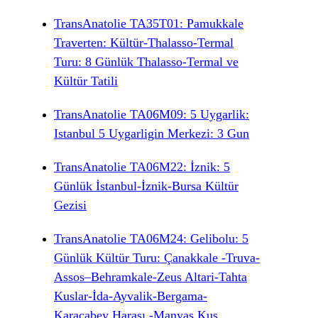
TransAnatolie TA35T01: Pamukkale
Traverten: Kültür-Thalasso-Termal
Turu: 8 Günlük Thalasso-Termal ve
Kültür Tatili
TransAnatolie TA06M09: 5 Uygarlik:
Istanbul 5 Uygarligin Merkezi: 3 Gun
TransAnatolie TA06M22: İznik: 5
Günlük İstanbul-İznik-Bursa Kültür
Gezisi
TransAnatolie TA06M24: Gelibolu: 5
Günlük Kültür Turu: Çanakkale -Truva-
Assos–Behramkale-Zeus Altari-Tahta
Kuslar-İda-Ayvalik-Bergama-
Karacabey Harası -Manyas Kus