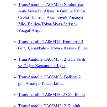
TransAnatolie TA06M23: Strabon'dan
Aşık Veysel'e: Alişar: 4 Günlük Kültür
Gezisi Hattusas-Alacahoyuk-Amasya-
Zile- Ballica-Tokat-Sivas-Sarissa-
Yozgat-Alişar
Transanatolie TA06M12: Homeros: 3
Gun: Çanakkale - Troya - Assos - Bursa
TransAnatolie TA06M37: 2 Gun Tarih
ve Doğa: Kastamonu–Ilgaz
TransAnatolie TA06M06: Ballica: 2
gun Amasya-Tokat-Ballıca
Transanatolie TA06M13: 2 Gün Ihlara
TransAnatolie TA06M15: 2 Günluk