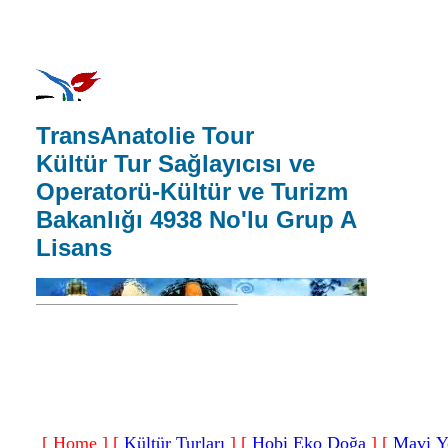
TransAnatolie Tour
Kültür Tur Sağlayıcısı ve
Operatorü-Kültür ve Turizm
Bakanlığı 4938 No'lu Grup A
Lisans
[ Home ]
[
Kültür Turları
]
[
Hobi Eko Doğa
]
[
Mavi Y