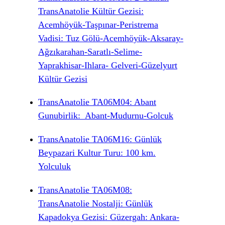
TransAnatolie Kültür Gezisi:
Acemhöyük-Taşpınar-Peristrema
Vadisi: Tuz Gölü-Acemhöyük-Aksaray-
Ağzıkarahan-Saratlı-Selime-
Yaprakhisar-Ihlara- Gelveri-Güzelyurt
Kültür Gezisi
TransAnatolie TA06M04: Abant
Gunubirlik: Abant-Mudurnu-Golcuk
TransAnatolie TA06M16: Günlük
Beypazari Kultur Turu: 100 km.
Yolculuk
TransAnatolie TA06M08:
TransAnatolie Nostalji: Günlük
Kapadokya Gezisi: Güzergah: Ankara-