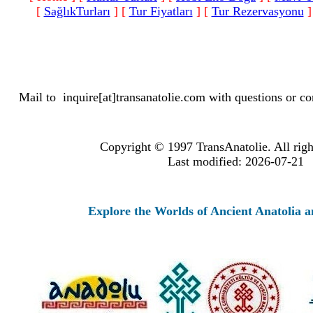
[
SağlıkTurları
]
[
Tur Fiyatları
]
[
Tur Rezervasyonu
]
Mail to
inquire[at]transanatolie.com
with questions or co
Copyright © 1997 TransAnatolie. All righ
Last modified: 2026-07-21
Explore the Worlds of Ancient Anatolia and Moder