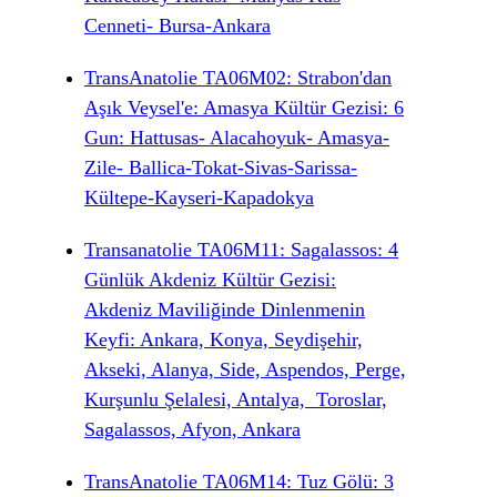
Cenneti- Bursa-Ankara
TransAnatolie TA06M02: Strabon'dan
Aşık Veysel'e: Amasya Kültür Gezisi: 6
Gun: Hattusas- Alacahoyuk- Amasya-
Zile- Ballica-Tokat-Sivas-Sarissa-
Kültepe-Kayseri-Kapadokya
Transanatolie TA06M11: Sagalassos: 4
Günlük Akdeniz Kültür Gezisi:
Akdeniz Maviliğinde Dinlenmenin
Keyfi: Ankara, Konya, Seydişehir,
Akseki, Alanya, Side, Aspendos, Perge,
Kurşunlu Şelalesi, Antalya, Toroslar,
Sagalassos, Afyon, Ankara
TransAnatolie TA06M14: Tuz Gölü: 3