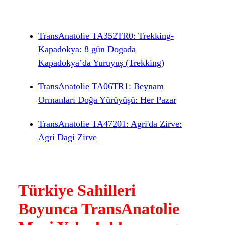
TransAnatolie TA352TR0: Trekking-
Kapadokya: 8 gün Dogada
Kapadokya’da Yuruyuş (Trekking)
TransAnatolie TA06TR1: Beynam
Ormanları Doğa Yürüyüşü: Her Pazar
TransAnatolie TA47201: Agri'da Zirve:
Agri Dagi Zirve
Türkiye Sahilleri
Boyunca TransAnatolie