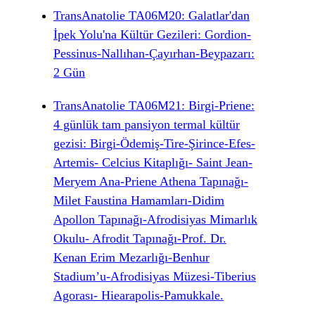
TransAnatolie TA06M20: Galatlar'dan
İpek Yolu'na Kültür Gezileri: Gordion-
Pessinus-Nallıhan-Çayırhan-Beypazarı:
2 Gün
TransAnatolie TA06M21: Birgi-Priene:
4 günlük tam pansiyon termal kültür
gezisi: Birgi-Ödemiş-Tire-Şirince-Efes-
Artemis- Celcius Kitaplığı- Saint Jean-
Meryem Ana-Priene Athena Tapınağı-
Milet Faustina Hamamları-Didim
Apollon Tapınağı-Afrodisiyas Mimarlık
Okulu- Afrodit Tapınağı-Prof. Dr.
Kenan Erim Mezarlığı-Benhur
Stadium’u-Afrodisiyas Müzesi-Tiberius
Agorası- Hiearapolis-Pamukkale.