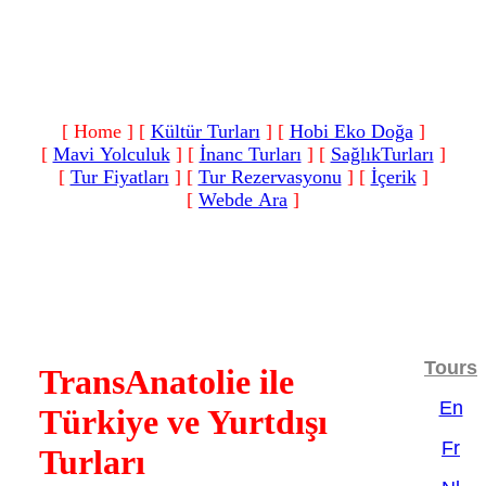
[ Home ]
[
Kültür Turları
]
[
Hobi Eko Doğa
]
[
Mavi Yolculuk
]
[
İnanc Turları
]
[
SağlıkTurları
]
[
Tur Fiyatları
]
[
Tur Rezervasyonu
]
[
İçerik
]
[
Webde Ara
]
Tours
TransAnatolie ile
En
Türkiye ve Yurtdışı
Fr
Turları