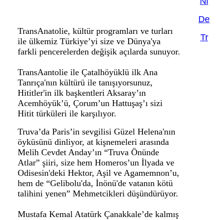
Nl
De
TransAnatolie, kültür programları ve turları
Tr
ile ülkemiz Türkiye’yi size ve Dünya'ya
farkli pencerelerden değişik açılarda sunuyor.
TransAantolie ile Çatalhöyüklü ilk Ana
Tanrıça'nın kültürü ile tanışıyorsunuz,
Hititler'in ilk başkentleri Aksaray’ın
Acemhöyük’ü, Çorum’un Hattuşaş’ı sizi
Hitit türküleri ile karşılıyor.
Truva’da Paris’in sevgilisi Güzel Helena'nın
öyküsünü dinliyor, at kişnemeleri arasında
Melih Cevdet Anday’ın “Truva Önünde
Atlar” şiiri, size hem Homeros’un İlyada ve
Odisesin'deki Hektor, Aşil ve Agamemnon’u,
hem de “Gelibolu'da, İnönü'de vatanın kötü
talihini yenen” Mehmetcikleri düşündürüyor.
Mustafa Kemal Atatürk Çanakkale’de kalmış