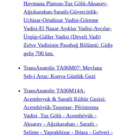
Haymana Platosu-Tuz Gölü-Aksaray-
Ağzıkarahan-Saratlı-Güvercinlik-
Uçhisar-Ortahisar Vadisi-Göreme
Vadisi-El Nazar Aşıklar Vadisi-Avcılar-
Ürgüp-Güller Vadisi (Develi Vadi)
Zelve Vadisinin Paşabağ Bölümü: Gidiş
geliş 700 km.
TransAnatolie TA06M07: Mevlana
Şeb-i Aruz: Konya Günlük Gezi
TransAnatolie TA06M14A:
Acemhoyuk & Saratli Kültür Gezisi:
Acemhöyük-Taşpınar- Péristrema
Vadisi, Tuz Gölü - Acemhöyük -
Aksaray - Ağzıkarahan - Saratlı -
Selime - Yaprakhisar - Ihlara - Gelveri -