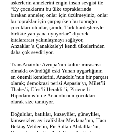
askerlerin annelerini engin insan sevgisi ile
“Ey çocuklarını bu ülke topraklarında
bırakan anneler, onlar için üzülmeyiniz, onlar
bu topraklar için çarpışırken bu toprağın
çocukları oldular, şimdi, Türk kardeşleriyle
birlikte yan yana uyuyorlar” diyerek
kıtalararası yakınlaşmayı sağlıyor,
Anzaklar’a Çanakkale'yi kendi ülkelerinden
daha çok sevdiriyor.
TransAnatolie Avrupa’nın kultur mirascisi
olmakla övündüğü eski Yunan uygarlığının
en önemli kentlerini, Anadolu’nun bir parçası
olarak; demokrasi perisi Aspasia’yı, Milet’li
Thales’i, Efes’li Heraklit’i, Piriene’li
Hipodamüs’ü de Anadolu'nun çocukları
olarak size tanıtıyor.
Doğulular, batılılar, kuzeyliler, güneyliler,
kimsesizler, ayricaliklilar Mevlana’nın, Hacı
Bektaş Veliler’in, Pir Sultan Abdalllar’ın,