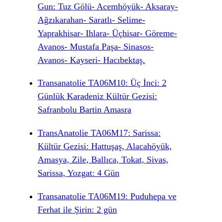
Gun: Tuz Gölü- Acemhöyük- Aksaray-
Ağzıkarahan- Saratlı- Selime-
Yaprakhisar- Ihlara- Üçhisar- Göreme-
Avanos- Mustafa Paşa- Sinasos-
Avanos- Kayseri- Hacıbektaş.
Transanatolie TA06M10: Üç İnci: 2
Günlük Karadeniz Kültür Gezisi:
Safranbolu Bartin Amasra
TransAnatolie TA06M17: Sarissa:
Kültür Gezisi: Hattuşaş, Alacahöyük,
Amasya, Zile, Ballıca, Tokat, Sivas,
Sarissa, Yozgat: 4 Gün
Transanatolie TA06M19: Puduhepa ve
Ferhat ile Şirin: 2 gün