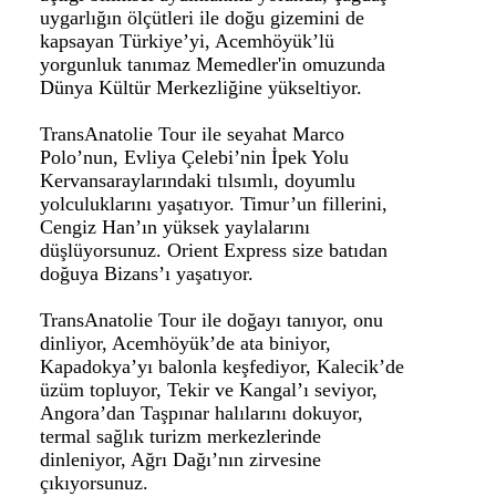
uygarlığın ölçütleri ile doğu gizemini de
kapsayan Türkiye’yi, Acemhöyük’lü
yorgunluk tanımaz Memedler'in omuzunda
Dünya Kültür Merkezliğine yükseltiyor.
TransAnatolie Tour ile seyahat Marco
Polo’nun, Evliya Çelebi’nin İpek Yolu
Kervansaraylarındaki tılsımlı, doyumlu
yolculuklarını yaşatıyor. Timur’un fillerini,
Cengiz Han’ın yüksek yaylalarını
düşlüyorsunuz. Orient Express size batıdan
doğuya Bizans’ı yaşatıyor.
TransAnatolie Tour ile doğayı tanıyor, onu
dinliyor, Acemhöyük’de ata biniyor,
Kapadokya’yı balonla keşfediyor, Kalecik’de
üzüm topluyor, Tekir ve Kangal’ı seviyor,
Angora’dan Taşpınar halılarını dokuyor,
termal sağlık turizm merkezlerinde
dinleniyor, Ağrı Dağı’nın zirvesine
çıkıyorsunuz.