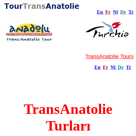
En
Fr
Nl
De
Tr
TransAnatolie Tours
En
Fr
Nl
De
Tr
TransAnatolie
Turları